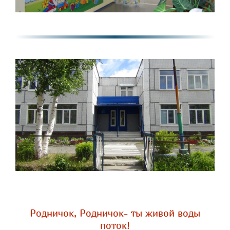
Родничок, Родничок- ты живой воды
поток!